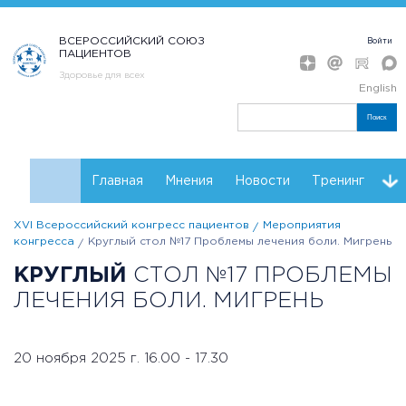
ВСЕРОССИЙСКИЙ СОЮЗ
Войти
ПАЦИЕНТОВ
Здоровье для всех
English
Поиск
Главная
Мнения
Новости
Тренинг
XVI Всероссийский конгресс пациентов
Мероприятия
Контакты
Партнеры Конгресса
Регистрация
конгресса
Круглый стол №17 Проблемы лечения боли. Мигрень
КРУГЛЫЙ
СТОЛ №17 ПРОБЛЕМЫ
Инструкции
Резолюции
ЛЕЧЕНИЯ БОЛИ. МИГРЕНЬ
20 ноября 2025 г. 16.00 - 17.30