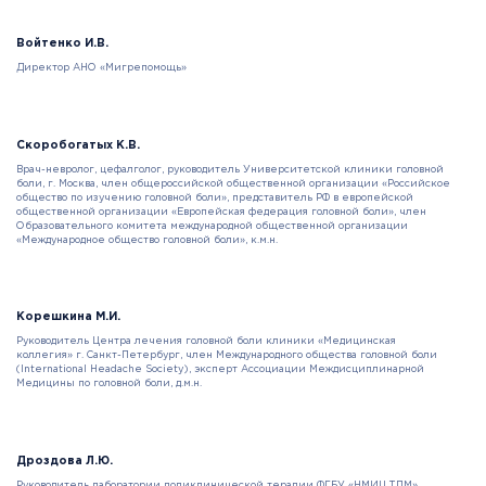
Войтенко И.В.
Директор АНО
«
Мигрепомощь
»
Скоробогатых К.В.
Врач-невролог, цефалголог, руководитель Университетской клиники головной
боли, г. Москва, член общероссийской общественной организации «Российское
общество по изучению головной боли», представитель РФ в европейской
общественной организации «Европейская федерация головной боли», член
Образовательного комитета международной общественной организации
«Международное общество головной боли», к.м.н.
Корешкина М.И.
Руководитель Центра лечения головной боли клиники «Медицинская
коллегия» г. Санкт-Петербург, член Международного общества головной боли
(International Headache Society), эксперт Ассоциации Междисциплинарной
Медицины по головной боли, д.м.н.
Дроздова Л.Ю.
Руководитель лаборатории поликлинической терапии ФГБУ «НМИЦ ТПМ»