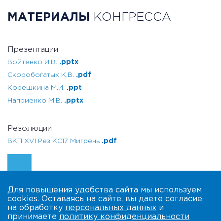
МАТЕРИАЛЫ
КОНГРЕССА
Презентации
Войтенко И.В.
.pptx
Скоробогатых К.В.
.pdf
Корешкина М.И.
.ppt
Наприенко М.В.
.pptx
Резолюции
ВКП XVI Рез КС17 Мигрень
.pdf
Для повышения удобства сайта мы используем
cookies
. Оставаясь на сайте, вы даете согласие
на обработку
персональных данных
и
принимаете
политику конфиденциальности