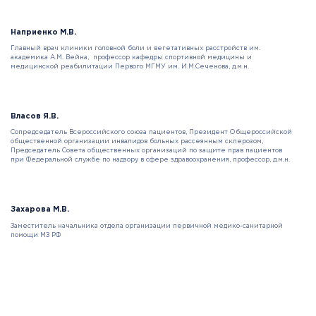
Наприенко М.В.
Главный врач клиники головной боли и вегетативных расстройств им.
академика А.М. Вейна, профессор кафедры спортивной медицины и
медицинской реабилитации Первого МГМУ им. И.М.Сеченова, д.м.н.
Власов Я.В.
Сопредседатель Всероссийского союза пациентов, Президент Общероссийской
общественной организации инвалидов больных рассеянным склерозом,
Председатель Совета общественных организаций по защите прав пациентов
при Федеральной службе по надзору в сфере здравоохранения, профессор, д.м.н.
Захарова М.В.
Заместитель начальника отдела организации первичной медико-санитарной
помощи МЗ РФ