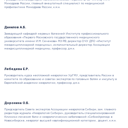
Минздрава России, главный внештатный специалист по медицинской
профилактике Минздрава России, к.м.н.
Данилов А.Б.
Заведующий кафедрой нервных болезней Института профессионального
образования «Первого Московского государственного медицинского
университета имени И.М. Сеченова» МЗ РФ, директор ОЧУ ДПО «Институт
междисциплинарной медицины», исполнительный директор Ассоциации
междисциплинарной медицины, профессор, д.м.н.
Лебедева Е.Р.
Руководитель курса неотложной неврологии УрГМУ, представитель России в
комитете по образованию и советах экспертов по головным болям и инсульту в
Европейской академии неврологии, профессор, д.м.н.
Доронина О.Б.
Председатель Совета экспертов Ассоциации неврологов Сибири, зам. главного
редактора журнала «Неврология Сибири», руководитель специализированной
Клиники лечения боли и неврологических заболеваний «Сибнейромед» в
Новосибирске, невролог высшей квалификационной категории, доцент, к.м.н.