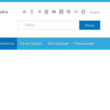
ойти
English
Поиск
нгресса
Регистрация
Инструкции
Резолюции