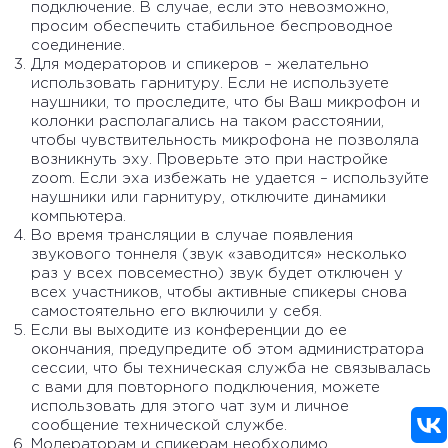
подключение. В случае, если это невозможно,
просим обеспечить стабильное беспроводное
соединение.
Для модераторов и спикеров – желательно
использовать гарнитуру. Если не используете
наушники, то проследите, что бы Ваш микрофон и
колонки располагались на таком расстоянии,
чтобы чувствительность микрофона не позволяла
возникнуть эху. Проверьте это при настройке
zoom. Если эха избежать не удается – используйте
наушники или гарнитуру, отключите динамики
компьютера.
Во время трансляции в случае появления
звукового тоннеля (звук «заводится» несколько
раз у всех повсеместно) звук будет отключен у
всех участников, чтобы активные спикеры снова
самостоятельно его включили у себя.
Если вы выходите из конференции до ее
окончания, предупредите об этом администратора
сессии, что бы техническая служба не связывалась
с вами для повторного подключения, можете
использовать для этого чат зум и личное
сообщение технической службе.
Модераторам и спикерам необходимо