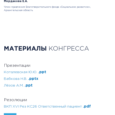
Мордакова Е.А.
Член правления Благотворительного фонда «Социальное развитие»,
Архангельская область
МАТЕРИАЛЫ
КОНГРЕССА
Презентации
Коталевская Ю.Ю.
.ppt
Бабкова Н.В.
.pptx
Лёзов А.М.
.ppt
Резолюции
ВКП XVI Рез КС26 Ответственный пациент
.pdf