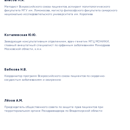
Власов М.Я.
Методист Всероссийского союза пациентов, аспирант политологического
факультета МГУ им. Ломоносова, магистр философского факультета самарского
национально исследовательского университета им. Королева
Коталевская Ю.Ю.
Заведующая консультативным отделением, врач-генетик МГЦ МОНИКИ,
главный внештатный специалист по орфанным заболеваниям Минздрава
Московской области, к.м.н.
Бабкова Н.В.
Координатор программ Всероссийского союза пациентов по сердечно-
сосудистым заболеваниям и ожирению
Лёзов А.М.
Председатель общественного совета по защите прав пациентов при
территориальном органе Росздравнадзора по Владимирской области