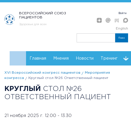
ВСЕРОССИЙСКИЙ СОЮЗ
Войти
ПАЦИЕНТОВ
Здоровье для всех
English
Поиск
Главная
Мнения
Новости
Тренинг
XVI Всероссийский конгресс пациентов
Мероприятия
Контакты
Партнеры Конгресса
Регистрация
конгресса
Круглый стол №26 Ответственный пациент
КРУГЛЫЙ
СТОЛ №26
Инструкции
Резолюции
ОТВЕТСТВЕННЫЙ ПАЦИЕНТ
21 ноября 2025 г. 12.00 - 13.30