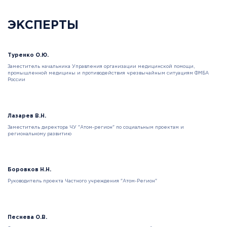
ЭКСПЕРТЫ
Туренко О.Ю.
Заместитель начальника Управления организации медицинской помощи,
промышленной медицины и противодействия чрезвычайным ситуациям ФМБА
России
Лазарев В.Н.
Заместитель директора ЧУ "Атом-регион" по социальным проектам и
региональному развитию
Боровков Н.Н.
Руководитель проекта Частного учреждения "Атом-Регион"
Песнева О.В.