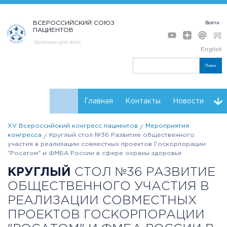
ВСЕРОССИЙСКИЙ СОЮЗ
Войти
ПАЦИЕНТОВ
Здоровье для всех
English
Поиск
Главная
Контакты
Новости
XV Всероссийский конгресс пациентов
Мероприятия
Программа
Мнения
Тренинг форсайт
конгресса
Круглый стол №36 Развитие общественного
участия в реализации совместных проектов Госкорпорации
Партнеры Конгресса
Регистрация
Резолюции
"Росатом" и ФМБА России в сфере охраны здоровья
КРУГЛЫЙ
СТОЛ №36 РАЗВИТИЕ
ОБЩЕСТВЕННОГО УЧАСТИЯ В
РЕАЛИЗАЦИИ СОВМЕСТНЫХ
ПРОЕКТОВ ГОСКОРПОРАЦИИ