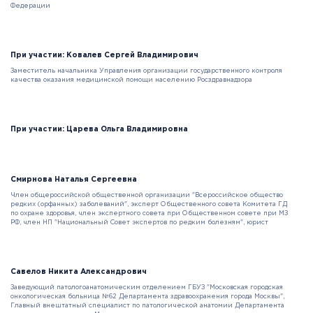
Федерации
При участии: Ковалев Сергей Владимирович
Заместитель начальника Управления организации государственного контроля
качества оказания медицинской помощи населению Росздравнадзора
При участии: Царева Ольга Владимировна
Смирнова Наталья Сергеевна
Член общероссийской общественной организации "Всероссийское общество
редких (орфанных) заболеваний", эксперт Общественного совета Комитета ГД
по охране здоровья, член экспертного совета при Общественном совете при МЗ
РФ, член НП "Национальный Совет экспертов по редким болезням", юрист
Савелов Никита Александрович
Заведующий патологоанатомическим отделением ГБУЗ "Московская городская
онкологическая больница №62 Департамента здравоохранения города Москвы",
Главный внештатный специалист по патологической анатомии Департамента