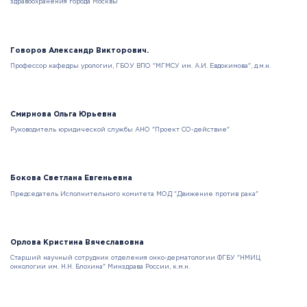
здравоохранения города Москвы
Говоров Александр Викторович.
Профессор кафедры урологии, ГБОУ ВПО "МГМСУ им. А.И. Евдокимова", д.м.н.
Смирнова Ольга Юрьевна
Руководитель юридической службы АНО "Проект СО-действие"
Бокова Светлана Евгеньевна
Председатель Исполнительного комитета МОД "Движение против рака"
Орлова Кристина Вячеславовна
Старший научный сотрудник отделения онко-дерматологии ФГБУ "НМИЦ
онкологии им. Н.Н. Блохина" Минздрава России, к.м.н.