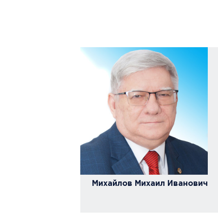
ой рабочей
й Думы по
ере
чения граждан
нных средств,
Михайлов Михаил Иванович
азвитию
асли
твенной
оссия»,