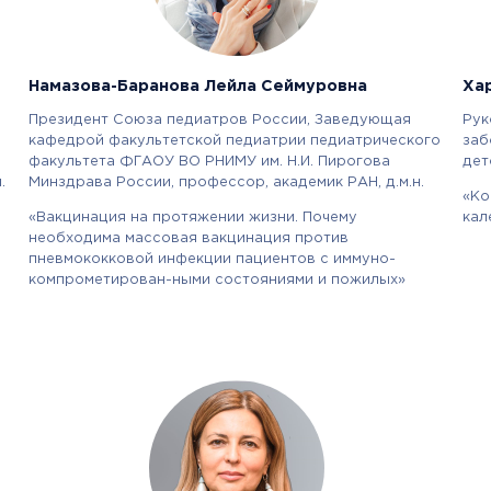
Намазова-Баранова Лейла Сеймуровна
Ха
Президент Союза педиатров России, Заведующая
Рук
кафедрой факультетской педиатрии педиатрического
заб
факультета ФГАОУ ВО РНИМУ им. Н.И. Пирогова
дет
.
Минздрава России, профессор, академик РАН, д.м.н.
«Ко
«Вакцинация на протяжении жизни. Почему
кал
необходима массовая вакцинация против
пневмококковой инфекции пациентов с иммуно-
компрометирован-ными состояниями и пожилых»