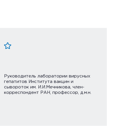
Руководитель лаборатории вирусных
гепатитов Института вакцин и
сывороток им. И.И.Мечникова, член-
корреспондент РАН, профессор, д.м.н.
Альменд