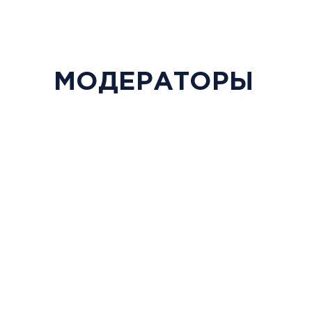
МОДЕРАТОРЫ
Эксперт Межфракционн
группы Государственно
совершенствованию
законодательства в сф
лекарственного обеспе
и обращения лекарстве
Федоров Алексей
эксперт Комитета по р
Александрович
фармацевтической отр
общероссийской общес
организации «Деловая Р