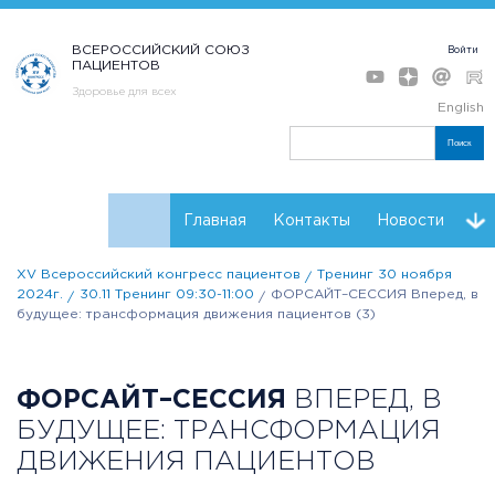
ВСЕРОССИЙСКИЙ СОЮЗ
Войти
ПАЦИЕНТОВ
Здоровье для всех
English
Поиск
Главная
Контакты
Новости
XV Всероссийский конгресс пациентов
Тренинг 30 ноября
Программа
Мнения
Тренинг форсайт
2024г.
30.11 Тренинг 09:30-11:00
ФОРСАЙТ–СЕССИЯ Вперед, в
будущее: трансформация движения пациентов (3)
Партнеры Конгресса
Регистрация
Резолюции
ФОРСАЙТ–СЕССИЯ
ВПЕРЕД, В
БУДУЩЕЕ: ТРАНСФОРМАЦИЯ
ДВИЖЕНИЯ ПАЦИЕНТОВ