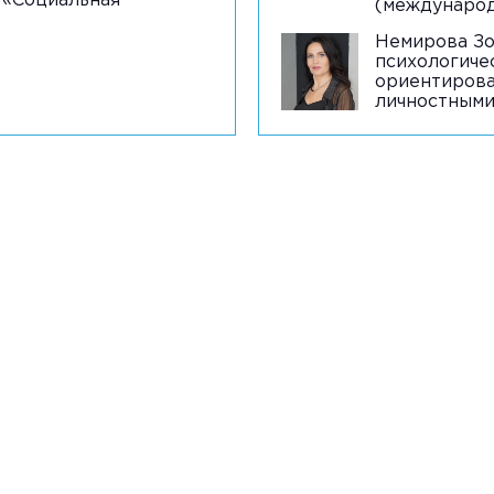
 «Социальная
(междунаро
Немирова Зо
психологичес
ориентирова
личностными