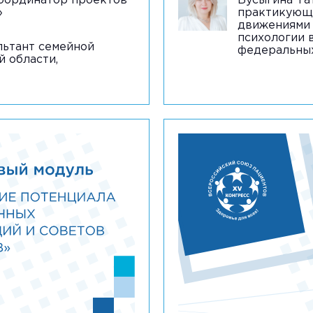
координатор проектов
Бусыгина Тат
»
практикующи
движениями 
психологии 
льтант семейной
федеральны
 области,