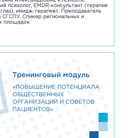
ьяна Александровна, к.психол.н.,
й психолог, EMDR-консультант (терапия
глаз), имидж-терапевт. Преподаватель
в СГСПУ. Спикер региональных и
х площадок