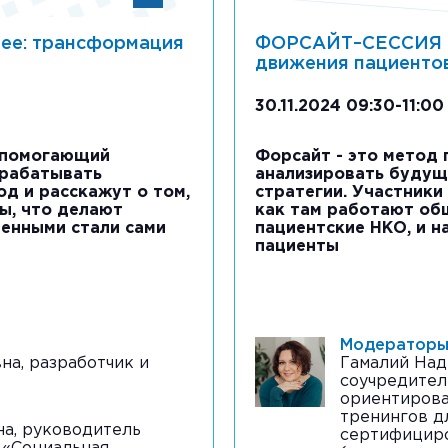
ее: трансформация
ФОРСАЙТ–СЕССИЯ В
движения пациенто
30.11.2024 09:30-11:00
, помогающий
Форсайт - это метод
зрабатывать
анализировать будущ
од и расскажут о том,
стратегии. Участники 
ы, что делают
как там работают об
венными стали сами
пациентские НКО, и н
пациенты
Модераторы
а, разработчик и
Гамалий Над
соучредител
ориентирова
тренингов дл
а, руководитель
сертифициро