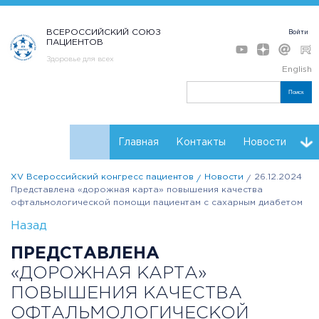
ВСЕРОССИЙСКИЙ СОЮЗ
Войти
ПАЦИЕНТОВ
Здоровье для всех
English
Поиск
Главная
Контакты
Новости
XV Всероссийский конгресс пациентов
Новости
26.12.2024
Программа
Мнения
Тренинг форсайт
Представлена «дорожная карта» повышения качества
офтальмологической помощи пациентам с сахарным диабетом
Партнеры Конгресса
Регистрация
Резолюции
Назад
ПРЕДСТАВЛЕНА
«ДОРОЖНАЯ КАРТА»
ПОВЫШЕНИЯ КАЧЕСТВА
ОФТАЛЬМОЛОГИЧЕСКОЙ