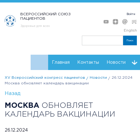
ВСЕРОССИЙСКИЙ СОЮЗ
Войти
ПАЦИЕНТОВ
Здоровье для всех
English
Поиск
Главная
Контакты
Новости
XV Всероссийский конгресс пациентов
Новости
26.12.2024
Программа
Мнения
Тренинг форсайт
Москва обновляет календарь вакцинации
Назад
Партнеры Конгресса
Регистрация
Резолюции
МОСКВА
ОБНОВЛЯЕТ
КАЛЕНДАРЬ ВАКЦИНАЦИИ
26.12.2024