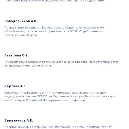
Президент Всероссийского общества онкогематологии «Содействие»
Солодовников А.Н.
Первый вице-президент Всероссийского общества онкогематологии
«Содействие», региональный представитель ВООГ «Содействие» по
Волгоградской области
Лазарева О.В.
Руководитель управления регионального и межведомственного сотрудничества
по профилю «гематология», к.м.н.
Вёрткин А.Л.
Заведующий кафедрой терапии, клинической фармакологии и скорой
медицинской помощи МГМСУ им. Евдокимова Минздрав России, заслуженный
деятель науки Российской Федерации, д.м.н., профессор
Березников А.В.
Медицинский Директор ООО «АльфаСтрахование-ОМС», представитель от