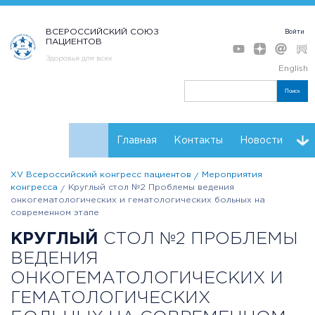
ВСЕРОССИЙСКИЙ СОЮЗ
Войти
ПАЦИЕНТОВ
Здоровье для всех
English
Поиск
Главная
Контакты
Новости
XV Всероссийский конгресс пациентов
Мероприятия
Программа
Мнения
Тренинг форсайт
конгресса
Круглый стол №2 Проблемы ведения
онкогематологических и гематологических больных на
Партнеры Конгресса
Регистрация
Резолюции
современном этапе
КРУГЛЫЙ
СТОЛ №2 ПРОБЛЕМЫ
ВЕДЕНИЯ
ОНКОГЕМАТОЛОГИЧЕСКИХ И
ГЕМАТОЛОГИЧЕСКИХ