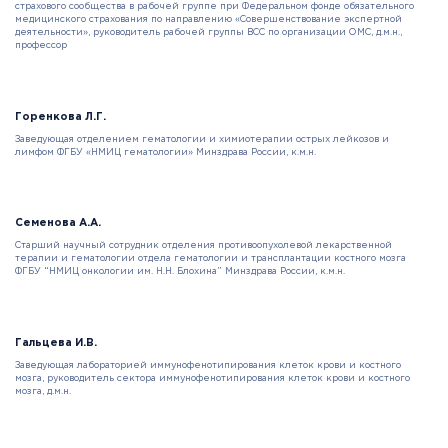
страхового сообщества в рабочей группе при Федеральном фонде обязательного
медицинского страхования по направлению «Совершенствование экспертной
деятельности», руководитель рабочей группы ВСС по организации ОМС, д.м.н.,
профессор
Горенкова Л.Г.
Заведующая отделением гематологии и химиотерапии острых лейкозов и
лимфом ФГБУ «НМИЦ гематологии» Минздрава России, к.м.н.
Семенова А.А.
Старший научный сотрудник отделения противоопухолевой лекарственной
терапии и гематологии отдела гематологии и трансплантации костного мозга
ФГБУ “НМИЦ онкологии им. Н.Н. Блохина” Минздрава России, к.м.н.
Гальцева И.В.
Заведующая лабораторией иммунофенотипирования клеток крови и костного
мозга, руководитель сектора иммунофенотипирования клеток крови и костного
мозга, д.м.н.