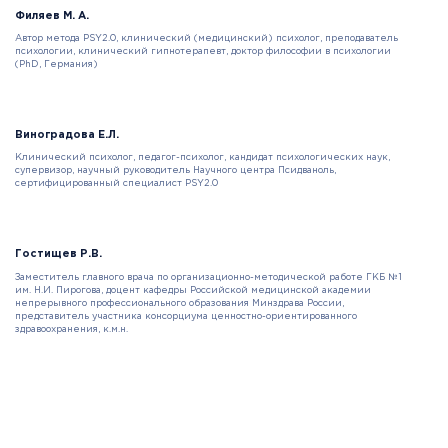
Филяев М. А.
Автор метода PSY2.0, клинический (медицинский) психолог, преподаватель
психологии, клинический гипнотерапевт, доктор философии в психологии
(PhD, Германия)
Виноградова Е.Л.
Клинический психолог, педагог-психолог, кандидат психологических наук,
супервизор, научный руководитель Научного центра Псидваноль,
сертифицированный специалист PSY2.0
Гостищев Р.В.
Заместитель главного врача по организационно-методической работе ГКБ №1
им. Н.И. Пирогова, доцент кафедры Российской медицинской академии
непрерывного профессионального образования Минздрава России,
представитель участника консорциума ценностно-ориентированного
здравоохранения, к.м.н.