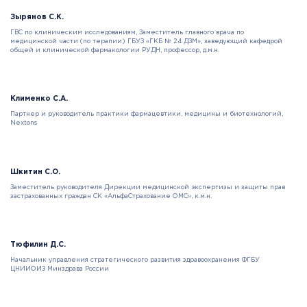
Зырянов С.К.
ГВС по клиническим исследованиям, Заместитель главного врача по
медицинской части (по терапии) ГБУЗ «ГКБ № 24 ДЗМ», заведующий кафедрой
общей и клинической фармакологии РУДН, профессор, д.м.н.
Клименко С.А.
Партнер и руководитель практики фармацевтики, медицины и биотехнологий,
Nextons
Шкитин С.О.
Заместитель руководителя Дирекции медицинской экспертизы и защиты прав
застрахованных граждан СК «АльфаСтрахование ОМС», к.м.н.
Тюфилин Д.С.
Начальник управления стратегического развития здравоохранения ФГБУ
ЦНИИОИЗ Минздрава России