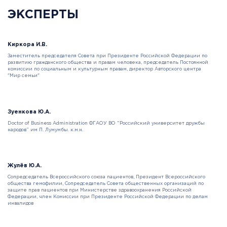
ЭКСПЕРТЫ
Киркора И.В.
Заместитель председателя Совета при Президенте Российской Федерации по
развитию гражданского общества и правам человека, председатель Постоянной
комиссии по социальным и культурным правам, директор Авторского центра
"Мир семьи"
Зуенкова Ю.А.
Doctor of Business Administration ФГАОУ ВО “Российский университет дружбы
народов” им П. Лумумбы. к.м.н.
Жулёв Ю.А.
Сопредседатель Всероссийского союза пациентов, Президент Всероссийского
общества гемофилии, Сопредседатель Совета общественных организаций по
защите прав пациентов при Министерстве здравоохранения Российской
Федерации, член Комиссии при Президенте Российской Федерации по делам
инвалидов