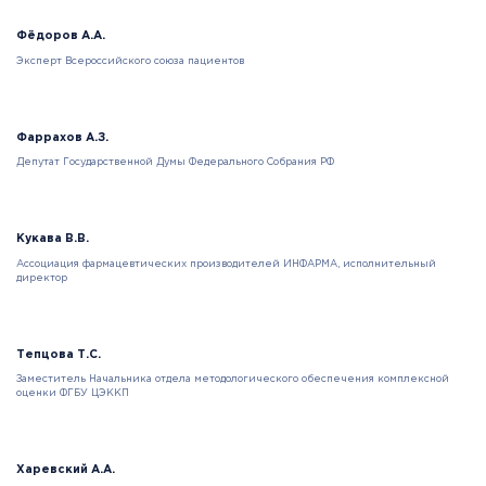
Фёдоров А.А.
Эксперт Всероссийского союза пациентов
Фаррахов А.З.
Депутат Государственной Думы Федерального Собрания РФ
Кукава В.В.
Ассоциация фармацевтических производителей ИНФАРМА, исполнительный
директор
Тепцова Т.С.
Заместитель Начальника отдела методологического обеспечения комплексной
оценки ФГБУ ЦЭККП
Харевский А.А.