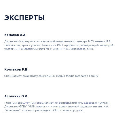
ЭКСПЕРТЫ
Камалов А.А.
Директор Медицинского научно-образовательного центра МГУ имени М.В.
Ломоносова, врач – уролог, Академик РАН, профессор, заведующий кафедрой
урологии и андрологии ФФМ МГУ имени М.В. Ломоносова, д.м.н.
Колпаков Р.В.
Специалист по анализу социальных медиа Media Research Family
Аполихин О.И.
Главный внештатный специалист по репродуктивному здоровью мужчин,
Директор ФГБУ "НИИ урологии и интервенционной радиологии им. Н.А.
Лопаткина", член-корреспондент РАН, профессор, д.м.н.