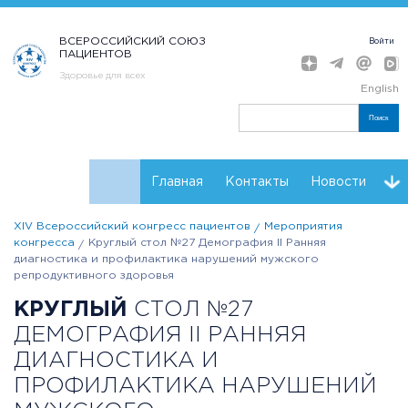
ВСЕРОССИЙСКИЙ СОЮЗ
Войти
ПАЦИЕНТОВ
Здоровье для всех
English
Поиск
Главная
Контакты
Новости
XIV Всероссийский конгресс пациентов
Мероприятия
Расписание
Мнения
Партнеры Конгресса
конгресса
Круглый стол №27 Демография II Ранняя
диагностика и профилактика нарушений мужского
Регистрация
Резолюции
репродуктивного здоровья
КРУГЛЫЙ
СТОЛ №27
ДЕМОГРАФИЯ II РАННЯЯ
ДИАГНОСТИКА И
ПРОФИЛАКТИКА НАРУШЕНИЙ