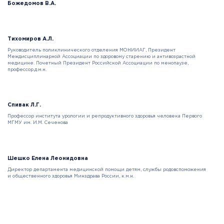
Божедомов В.А.
Тихомиров А.Л.
Руководитель поликлинического отделения МОНИИАГ, Президент
Междисциплинарной Ассоциации по здоровому старению и антивозрастной
медицине. Почетный Президент Российской Ассоциации по менопаузе,
профессор,д.м.н.
Спивак Л.Г.
Профессор института урологии и репродуктивного здоровья человека Первого
МГМУ им. И.М. Сеченова
Шешко Елена Леонидовна
Директор департамента медицинской помощи детям, службы родовспоможения
и общественного здоровья Минздрава России, к.м.н.