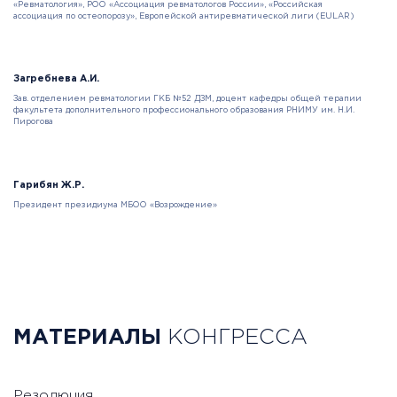
«Ревматология», РОО «Ассоциация ревматологов России», «Российская
ассоциация по остеопорозу», Европейской антиревматической лиги (EULAR)
Загребнева А.И.
Зав. отделением ревматологии ГКБ №52 ДЗМ, доцент кафедры общей терапии
факультета дополнительного профессионального образования РНИМУ им. Н.И.
Пирогова
Гарибян Ж.Р.
Президент президиума МБОО «Возрождение»
МАТЕРИАЛЫ
КОНГРЕССА
Резолюция