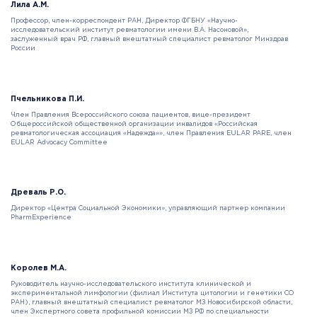
Лила А.М.
Профессор, член-корреспондент РАН, Директор ФГБНУ «Научно-
исследовательский институт ревматологии имени В.А. Насоновой»,
заслуженный врач РФ, главный внештатный специалист ревматолог Минздрав
России
Пчельникова П.И.
Член Правления Всероссийского союза пациентов, вице-президент
Общероссийской общественной организации инвалидов «Российская
ревматологическая ассоциация «Надежда»», член Правления EULAR PARE, член
EULAR Advocacy Committee
Древаль Р.О.
Директор «Центра Социальной Экономики», управляющий партнер компании
PharmExperience
Королев М.А.
Руководитель научно-исследовательского института клинической и
экспериментальной лимфологии (филиал Института цитологии и генетики СО
РАН), главный внештатный специалист ревматолог МЗ Новосибирской области,
член Экспертного совета профильной комиссии МЗ РФ по специальности