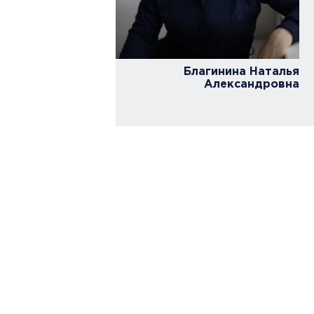
вета кафедры
огии
циальных
Благинина Наталья
Александровна