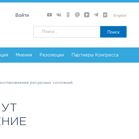
Войти
English
Поиск
ация
Мнения
Резолюции
Партнеры Конгресса
: восстановление ресурсных состояний
НУТ
ЕНИЕ