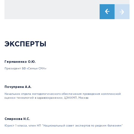
ЭКСПЕРТЫ
Германенко О.Ю.
Президент БФ «Семьи СМА»
Почуприна А.А.
Начальник отдела методологического обеспечения проведения комплексной
оценки технологий в здравоохранении, ЦЭККМП, Москва
Смирнова Н.С.
Юрист 1 класса, член НП “Национальный совет экспертов по редким болезням”