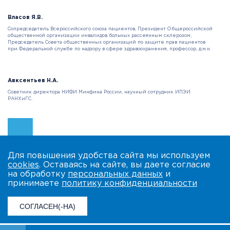
Власов Я.В.
Сопредседатель Всероссийского союза пациентов, Президент Общероссийской
общественной организации инвалидов больных рассеянным склерозом,
Председатель Совета общественных организаций по защите прав пациентов
при Федеральной службе по надзору в сфере здравоохранения, профессор, д.м.н.
Авксентьев Н.А.
Советник директора НИФИ Минфина России, научный сотрудник ИПЭИ
РАНХиГС.
Для повышения удобства сайта мы используем
cookies
. Оставаясь на сайте, вы даете согласие
на обработку
персональных данных
и
принимаете
политику конфиденциальности
СОГЛАСЕН(-НА)