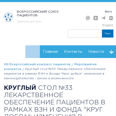
ВСЕРОССИЙСКИЙ СОЮЗ
Войти
ПАЦИЕНТОВ
Здоровье для всех
English
Поиск
Главная
Контакты
Новости
XIII Всероссийский конгресс пациентов
Мероприятия
Расписание
Регистрация
Мнения
Резолюции
конгресса
Круглый стол №33 Лекарственное обеспечение
пациентов в рамках ВЗН и Фонда "Круг добра": изменения в
Партнеры Конгресса
законодательстве - риски и возможности
КРУГЛЫЙ
СТОЛ №33
ЛЕКАРСТВЕННОЕ
ОБЕСПЕЧЕНИЕ ПАЦИЕНТОВ В
РАМКАХ ВЗН И ФОНДА "КРУГ