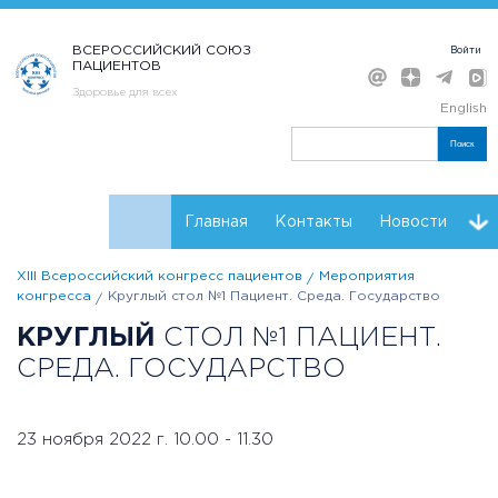
ВСЕРОССИЙСКИЙ СОЮЗ
Войти
ПАЦИЕНТОВ
Здоровье для всех
English
Поиск
Главная
Контакты
Новости
XIII Всероссийский конгресс пациентов
Мероприятия
Расписание
Регистрация
Мнения
Резолюции
конгресса
Круглый стол №1 Пациент. Среда. Государство
КРУГЛЫЙ
СТОЛ №1 ПАЦИЕНТ.
Партнеры Конгресса
СРЕДА. ГОСУДАРСТВО
23 ноября 2022 г. 10.00 - 11.30