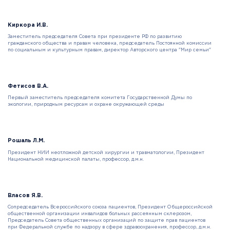
Киркора И.В.
Заместитель председателя Совета при президенте РФ по развитию
гражданского общества и правам человека, председатель Постоянной комиссии
по социальным и культурным правам, директор Авторского центра "Мир семьи"
Фетисов В.А.
Первый заместитель председателя комитета Государственной Думы по
экологии, природным ресурсам и охране окружающей среды
Рошаль Л.М.
Президент НИИ неотложной детской хирургии и травматологии, Президент
Национальной медицинской палаты, профессор, д.м.н.
Власов Я.В.
Сопредседатель Всероссийского союза пациентов, Президент Общероссийской
общественной организации инвалидов больных рассеянным склерозом,
Председатель Совета общественных организаций по защите прав пациентов
при Федеральной службе по надзору в сфере здравоохранения, профессор, д.м.н.