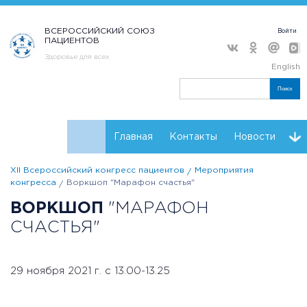
ВСЕРОССИЙСКИЙ СОЮЗ
Войти
ПАЦИЕНТОВ
Здоровье для всех
English
Поиск
Главная
Контакты
Новости
XII Всероссийский конгресс пациентов
Мероприятия
Расписание
Регистрация
Мнения
конгресса
Воркшоп "Марафон счастья"
ВОРКШОП
"МАРАФОН
Партнеры конгресса
Проекты НКО
Резолюции
СЧАСТЬЯ"
29 ноября 2021 г. с 13.00-13.25