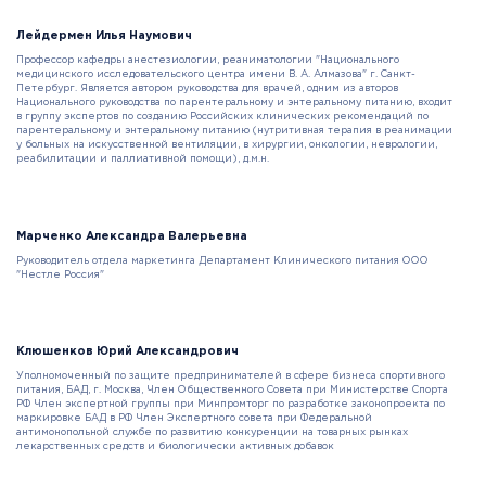
Лейдермен Илья Наумович
Профессор кафедры анестезиологии, реаниматологии "Национального
медицинского исследовательского центра имени В. А. Алмазова" г. Санкт-
Петербург. Является автором руководства для врачей, одним из авторов
Национального руководства по парентеральному и энтеральному питанию, входит
в группу экспертов по созданию Российских клинических рекомендаций по
парентеральному и энтеральному питанию (нутритивная терапия в реанимации
у больных на искусственной вентиляции, в хирургии, онкологии, неврологии,
реабилитации и паллиативной помощи), д.м.н.
Марченко Александра Валерьевна
Руководитель отдела маркетинга Департамент Клинического питания ООО
"Нестле Россия"
Клюшенков Юрий Александрович
Уполномоченный по защите предпринимателей в сфере бизнеса спортивного
питания, БАД, г. Москва, Член Общественного Совета при Министерстве Спорта
РФ Член экспертной группы при Минпромторг по разработке законопроекта по
маркировке БАД в РФ Член Экспертного совета при Федеральной
антимонопольной службе по развитию конкуренции на товарных рынках
лекарственных средств и биологически активных добавок