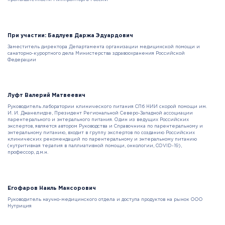
При участии: Бадлуев Даржа Эдуардович
Заместитель директора Департамента организации медицинской помощи и
санаторно-курортного дела Министерства здравоохранения Российской
Федерации
Луфт Валерий Матвеевич
Руководитель лаборатории клинического питания СПб НИИ скорой помощи им.
И. И. Джанелидзе, Президент Региональной Северо-Западной ассоциации
парентерального и энтерального питания. Один из ведущих Российских
экспертов, является автором Руководства и Справочника по парентеральному и
энтеральному питанию, входит в группу экспертов по созданию Российских
клинических рекомендаций по парентеральному и энтеральному питанию
(нутритивная терапия в паллиативной помощи, онкологии, COVID-19),
профессор, д.м.н.
Егофаров Наиль Мансорович
Руководитель научно-медицинского отдела и доступа продуктов на рынок ООО
Нутриция