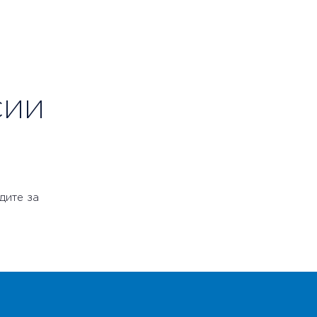
СИИ
дите за