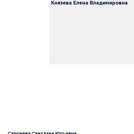
Князева Елена Владимировна
и ведущий
о организации
и массовых
 по развитию
ов, лидерских
аимодействия;
Сергеева Светлана Юрьевна