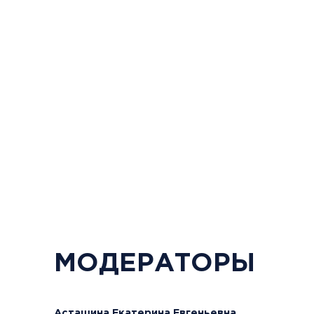
зева Елена Владимировна
разработчик программ 
обучающих семинаров п
и проведению деловых 
мероприятий, тренингов
коммуникативных навык
качеств, командного вз
тренинг-менеджер, коуч
МОДЕРАТОРЫ
Асташина Екатерина Евгеньевна