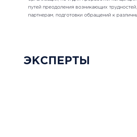
путей преодоления возникающих трудностей
партнерам, подготовки обращений к различн
ЭКСПЕРТЫ
Руководитель Школы о
деловых мероприятий д
Самарской регионально
общественной организ
поддержки социальных 
«Ресурсный клуб», псих