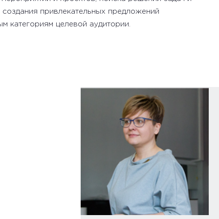
, создания привлекательных предложений
ым категориям целевой аудитории.
рганизаторов
ля НКО
й
ации
инициатив
олог,