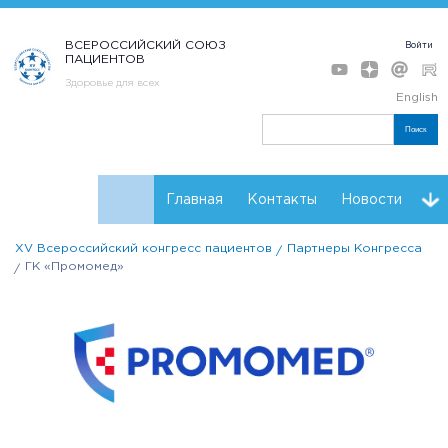
ВСЕРОССИЙСКИЙ СОЮЗ
Войти
ПАЦИЕНТОВ
Здоровье для всех
English
Поиск
Главная
Контакты
Новости
XV Всероссийский конгресс пациентов
Партнеры Конгресса
Программа
Мнения
Тренинг форсайт
ГК «Промомед»
Партнеры Конгресса
Регистрация
Резолюции