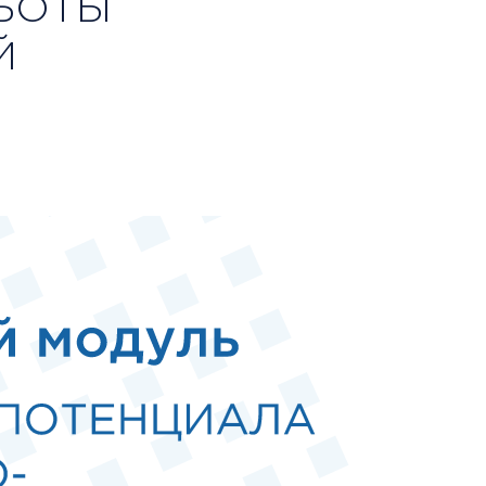
АБОТЫ
Й