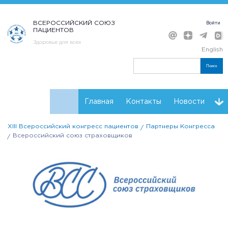
ВСЕРОССИЙСКИЙ СОЮЗ
Войти
ПАЦИЕНТОВ
Здоровье для всех
English
Поиск
Главная
Контакты
Новости
XIII Всероссийский конгресс пациентов
Партнеры Конгресса
Расписание
Регистрация
Мнения
Резолюции
Всероссийский союз страховщиков
Партнеры Конгресса