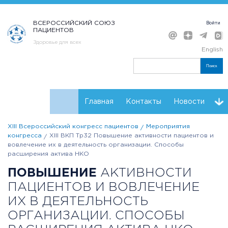
ВСЕРОССИЙСКИЙ СОЮЗ
Войти
ПАЦИЕНТОВ
Здоровье для всех
English
Поиск
Главная
Контакты
Новости
XIII Всероссийский конгресс пациентов
Мероприятия
Расписание
Регистрация
Мнения
Резолюции
конгресса
XIII ВКП Тр32 Повышение активности пациентов и
вовлечение их в деятельность организации. Способы
Партнеры Конгресса
расширения актива НКО
ПОВЫШЕНИЕ
АКТИВНОСТИ
ПАЦИЕНТОВ И ВОВЛЕЧЕНИЕ
ИХ В ДЕЯТЕЛЬНОСТЬ
ОРГАНИЗАЦИИ. СПОСОБЫ