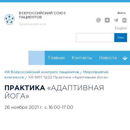
ВСЕРОССИЙСКИЙ СОЮЗ
Войти
ПАЦИЕНТОВ
Здоровье для всех
English
Поиск
Главная
Контакты
Новости
XIII Всероссийский конгресс пациентов
Мероприятия
Расписание
Регистрация
Мнения
Резолюции
конгресса
XIII ВКП Тр22 Практика «Адаптивная йога»
ПРАКТИКА
«АДАПТИВНАЯ
Партнеры Конгресса
ЙОГА»
26 ноября 2021 г. с 16.00-17.00