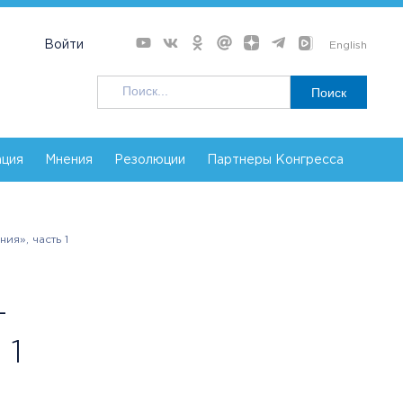
Войти
English
Поиск
ация
Мнения
Резолюции
Партнеры Конгресса
ия», часть 1
–
 1