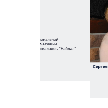
ьной
ации
идов "Найдал"
Сергеева Светлана Юрьевна