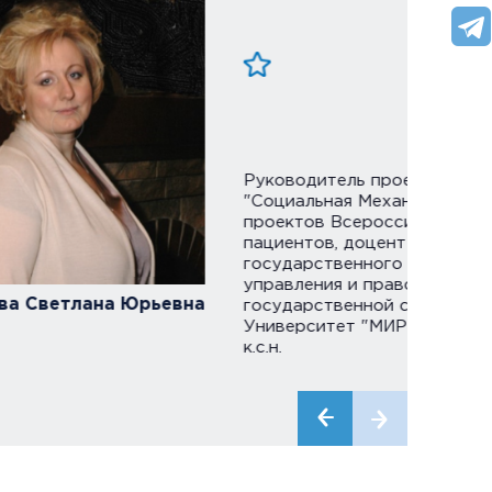
Руководитель проектов Центра
"Социальная Механика", координатор
проектов Всероссийского союза
пациентов, доцент кафедры
государственного и муниципального
управления и правового обеспечения
Шитико
государственной службы АНО ВО
Университет "МИР", социоинженер,
к.с.н.