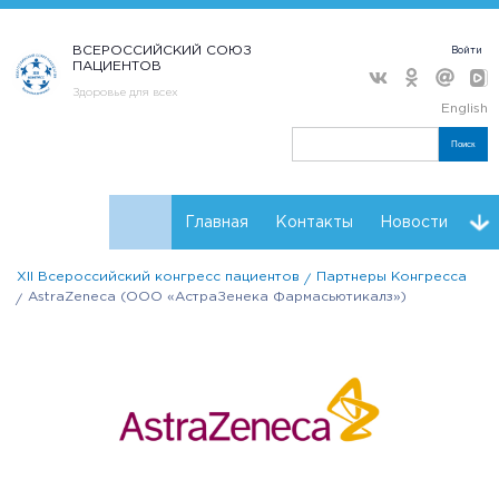
ВСЕРОССИЙСКИЙ СОЮЗ
Войти
ПАЦИЕНТОВ
Здоровье для всех
English
Поиск
Главная
Контакты
Новости
XII Всероссийский конгресс пациентов
Партнеры Конгресса
Расписание
Регистрация
Мнения
AstraZeneca (ООО «АстраЗенека Фармасьютикалз»)
Партнеры конгресса
Проекты НКО
Резолюции