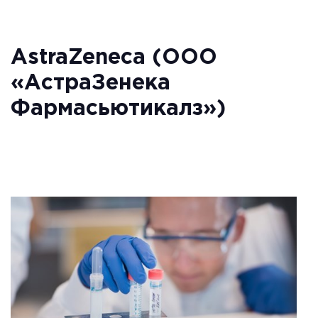
AstraZeneca (ООО
«АстраЗенека
Фармасьютикалз»)