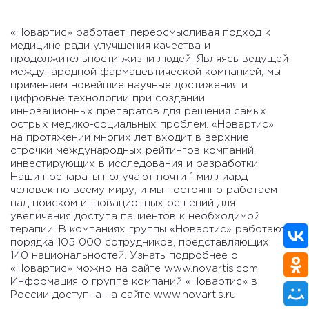
«Новартис» работает, переосмысливая подход к
меди­цине ради улучшения качества и
продолжительности жизни людей. Являясь ведущей
международной фарма­цевтической компанией, мы
применяем новейшие науч­ные достижения и
цифровые технологии при создании
инновационных препаратов для решения самых
острых медико-социальных проблем. «Новартис»
на протяже­нии многих лет входит в верхние
строчки международ­ных рейтингов компаний,
инвестирующих в исследо­вания и разработки.
Наши препараты получают почти 1 миллиард
человек по всему миру, и мы постоянно работаем
над поиском инновационных решений для
увеличения доступа пациентов к необходимой
тера­пии. В компаниях группы «Новартис» работают
порядка 105 000 сотрудников, представляющих
140 националь­ностей. Узнать подробнее о
«Новартис» можно на сайте www.novartis.com.
Информация о группе компаний «Новартис» в
России доступна на сайте www.novartis.ru