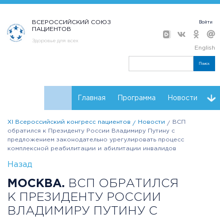
ВСЕРОССИЙСКИЙ СОЮЗ
Войти
ПАЦИЕНТОВ
Здоровье для всех
English
Поиск
Главная
Программа
Новости
XI Всероссийский конгресс пациентов
Новости
ВСП
Контакты
Регистрация
Каталог НКО
обратился к Президенту России Владимиру Путину с
предложением законодательно урегулировать процесс
Партнеры конгресса
Проекты НКО
комплексной реабилитации и абилитации инвалидов
Назад
Материалы конгресса
МОСКВА.
ВСП ОБРАТИЛСЯ
К ПРЕЗИДЕНТУ РОССИИ
ВЛАДИМИРУ ПУТИНУ С